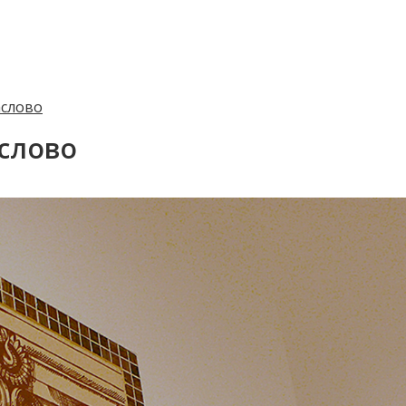
аслово
слово