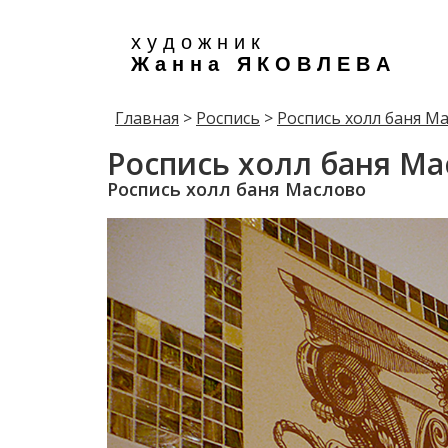
х у д о ж н и к
Ж а н н а Я К О В Л Е В А
Главная
>
Роспись
>
Роспись холл баня М
Роспись холл баня Ма
Роспись холл баня Маслово