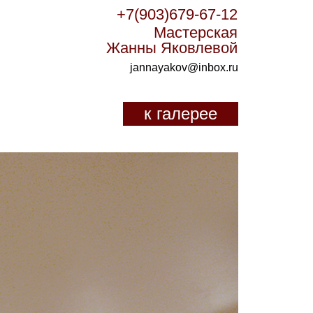
+7(903)679-67-12
Мастерская
Жанны Яковлевой
jannayakov@inbox.ru
к галерее