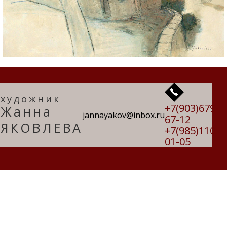
художник
+7(903)679-
Жанна
jannayakov@inbox.ru
67-12
ЯКОВЛЕВА
+7(985)110-
01-05