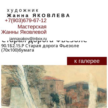
х у д о ж н и к
Ж а н н а Я К О В Л Е В А
+7(903)679-67-12
Мастерская
Главная
>
Пейзаж
>
Старая дорога Фьезоле
Жанны Яковлевой
Старая дорога Фьезоле
jannayakov@inbox.ru
90.1Б2.15.Р Старая дорога Фьезоле
(70х100)бумага
к галерее