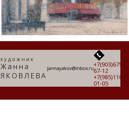
художник
+7(903)679-
Жанна
jannayakov@inbox.ru
67-12
ЯКОВЛЕВА
+7(985)110-
01-05