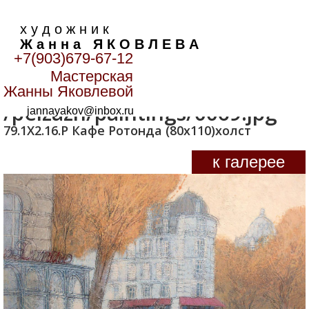
х у д о ж н и к
Ж а н н а Я К О В Л Е В А
+7(903)679-67-12
Мастерская
Главная
>
Пейзаж
>
/peizazh/paintings/0069.jpg
Жанны Яковлевой
/peizazh/paintings/0069.jpg
jannayakov@inbox.ru
79.1Х2.16.Р Кафе Ротонда (80х110)холст
к галерее