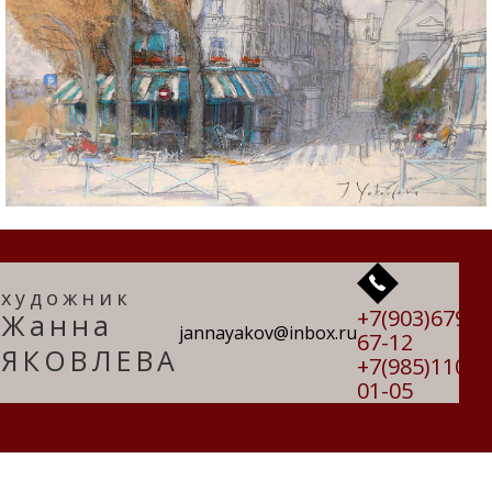
художник
+7(903)679-
Жанна
jannayakov@inbox.ru
67-12
ЯКОВЛЕВА
+7(985)110-
01-05