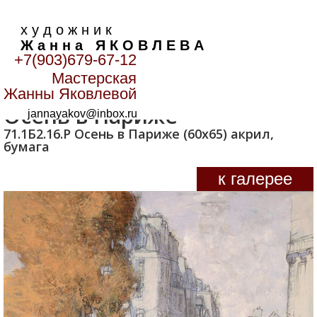
х у д о ж н и к
Ж а н н а Я К О В Л Е В А
+7(903)679-67-12
Мастерская
Главная
>
Пейзаж
>
Осень в Париже
Жанны Яковлевой
Осень в Париже
jannayakov@inbox.ru
71.1Б2.16.Р Осень в Париже (60х65) акрил,
бумага
к галерее