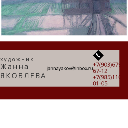
художник
+7(903)679-
Жанна
jannayakov@inbox.ru
67-12
ЯКОВЛЕВА
+7(985)110-
01-05