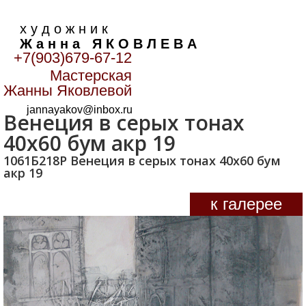
х у д о ж н и к
Ж а н н а Я К О В Л Е В А
+7(903)679-67-12
Мастерская
Главная
>
Пейзаж
>
Венеция в серых тонах 40х60 бум
Жанны Яковлевой
акр 19
jannayakov@inbox.ru
Венеция в серых тонах
40х60 бум акр 19
1061Б218Р Венеция в серых тонах 40х60 бум
акр 19
к галерее