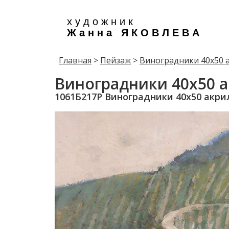
х у д о ж н и к
Ж а н н а Я К О В Л Е В А
Главная
>
Пейзаж
>
Виноградники 40х50 
Виноградники 40х50 а
1061Б217Р Виноградники 40х50 акри