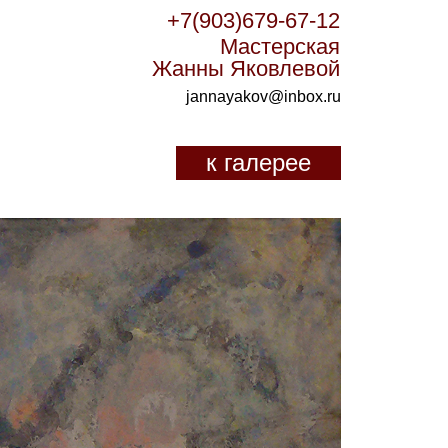
+7(903)679-67-12
Мастерская
Жанны Яковлевой
jannayakov@inbox.ru
к галерее