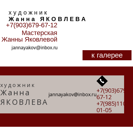
х у д о ж н и к
Ж а н н а Я К О В Л Е В А
+7(903)679-67-12
Мастерская
Главная
>
Пейзаж
>
Жанны Яковлевой
jannayakov@inbox.ru
к галерее
художник
+7(903)679-
Жанна
jannayakov@inbox.ru
67-12
ЯКОВЛЕВА
+7(985)110-
01-05