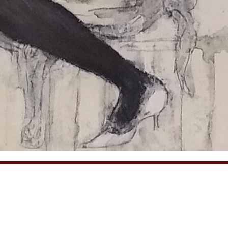
ЕВА
jannayakov@inbox.ru