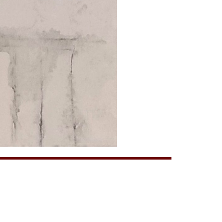
+7(903)679-67-12
+7(985)110-01-05