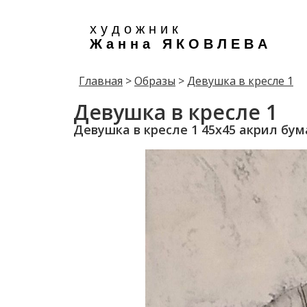
х у д о ж н и к
Ж а н н а Я К О В Л Е В А
Главная
>
Образы
>
Девушка в кресле 1
Девушка в кресле 1
Девушка в кресле 1 45х45 акрил бум