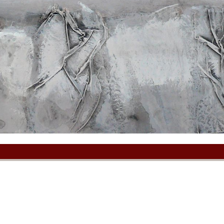
ЕВА
jannayakov@inbox.ru