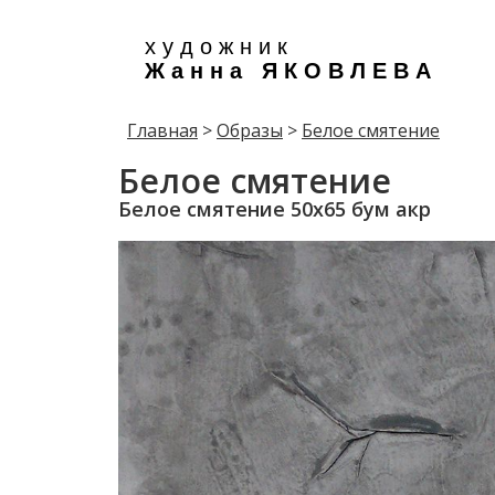
х у д о ж н и к
Ж а н н а Я К О В Л Е В А
Главная
>
Образы
>
Белое смятение
Белое смятение
Белое смятение 50х65 бум акр