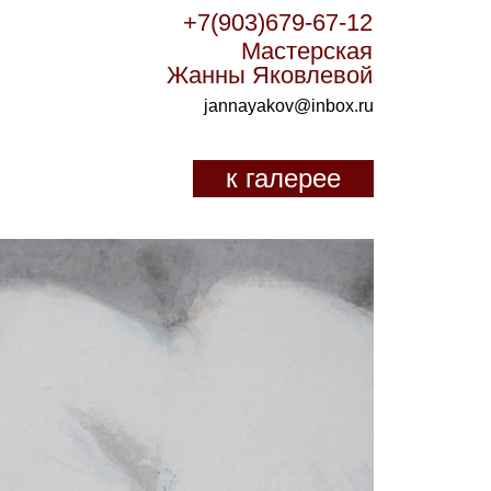
+7(903)679-67-12
Мастерская
Жанны Яковлевой
jannayakov@inbox.ru
к галерее