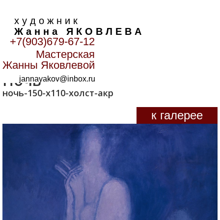
х у д о ж н и к
Ж а н н а Я К О В Л Е В А
+7(903)679-67-12
Мастерская
Главная
>
Образы
>
Ночь
Жанны Яковлевой
Ночь
jannayakov@inbox.ru
ночь-150-х110-холст-акр
к галерее