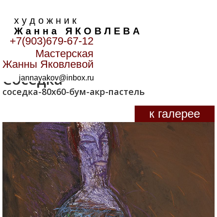
х у д о ж н и к
Ж а н н а Я К О В Л Е В А
+7(903)679-67-12
Мастерская
Главная
>
Лики
>
Соседка
Жанны Яковлевой
Соседка
jannayakov@inbox.ru
соседка-80х60-бум-акр-пастель
к галерее