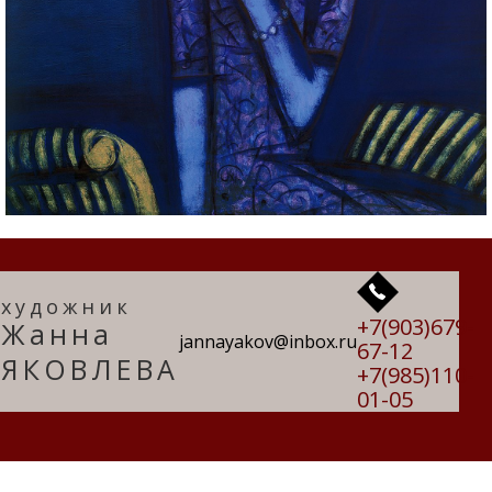
художник
+7(903)679-
Жанна
jannayakov@inbox.ru
67-12
ЯКОВЛЕВА
+7(985)110-
01-05