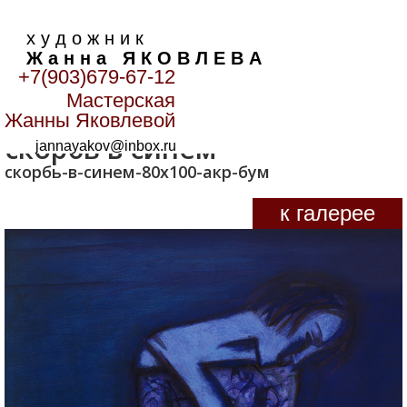
х у д о ж н и к
Ж а н н а Я К О В Л Е В А
+7(903)679-67-12
Мастерская
Главная
>
Лики
>
скорбь в синем
Жанны Яковлевой
скорбь в синем
jannayakov@inbox.ru
скорбь-в-синем-80х100-акр-бум
к галерее