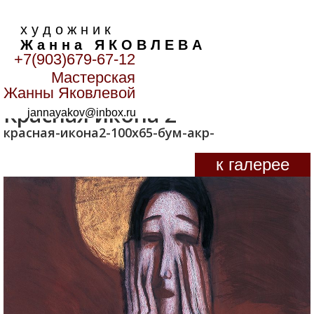
х у д о ж н и к
Ж а н н а Я К О В Л Е В А
+7(903)679-67-12
Мастерская
Главная
>
Лики
>
Красная икона 2
Жанны Яковлевой
Красная икона 2
jannayakov@inbox.ru
красная-икона2-100х65-бум-акр-
к галерее