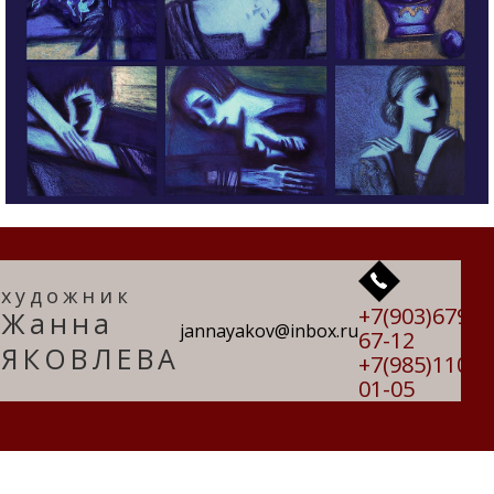
художник
+7(903)679-
Жанна
jannayakov@inbox.ru
67-12
ЯКОВЛЕВА
+7(985)110-
01-05