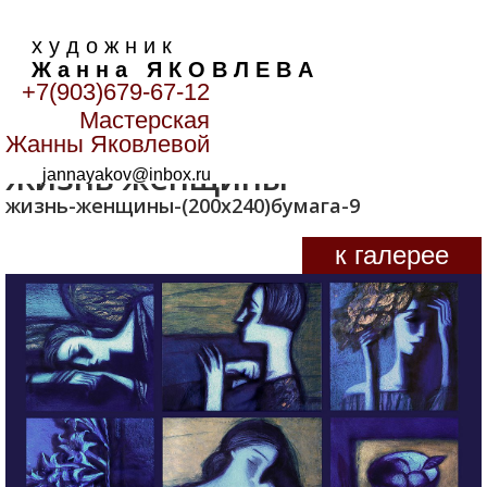
х у д о ж н и к
Ж а н н а Я К О В Л Е В А
+7(903)679-67-12
Мастерская
Главная
>
Лики
>
Жизнь женщины
Жанны Яковлевой
Жизнь женщины
jannayakov@inbox.ru
жизнь-женщины-(200х240)бумага-9
к галерее