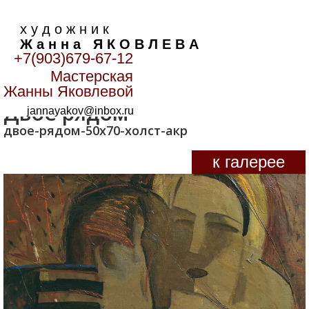
х у д о ж н и к
Ж а н н а Я К О В Л Е В А
+7(903)679-67-12
Мастерская
Главная
>
Лики
>
Двое рядом
Жанны Яковлевой
Двое рядом
jannayakov@inbox.ru
двое-рядом-50х70-холст-акр
к галерее