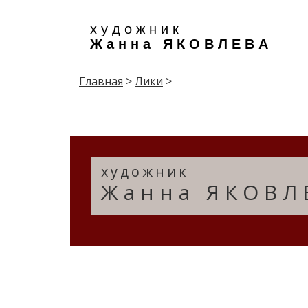
х у д о ж н и к
Ж а н н а Я К О В Л Е В А
Главная
>
Лики
>
художник
Жанна ЯКОВЛ