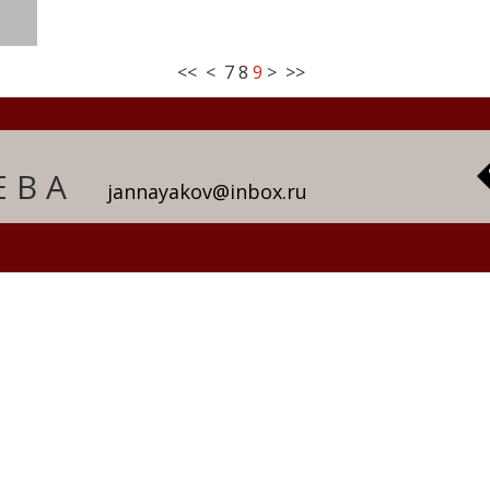
<<
<
7
8
9
>
>>
ЕВА
jannayakov@inbox.ru