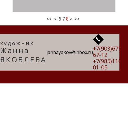
<<
<
6
7
8
>
>>
художник
+7(903)679-
Жанна
jannayakov@inbox.ru
67-12
ЯКОВЛЕВА
+7(985)110-
01-05