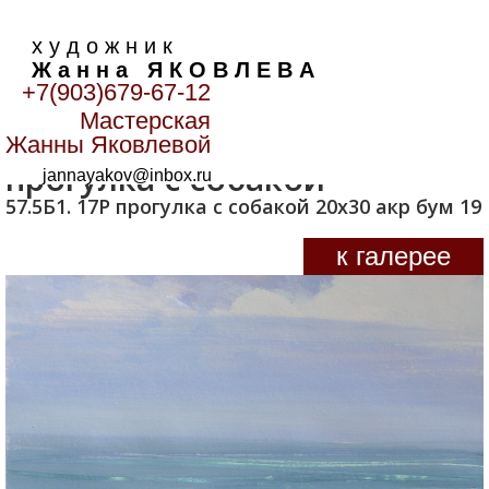
х у д о ж н и к
Ж а н н а Я К О В Л Е В А
+7(903)679-67-12
Мастерская
Главная
>
Графика
>
прогулка с собакой
Жанны Яковлевой
прогулка с собакой
jannayakov@inbox.ru
57.5Б1. 17Р прогулка с собакой 20х30 акр бум 19
к галерее