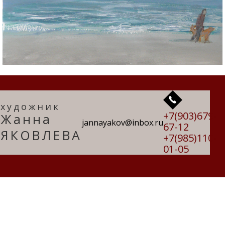
художник
+7(903)679-
Жанна
jannayakov@inbox.ru
67-12
ЯКОВЛЕВА
+7(985)110-
01-05