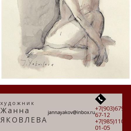
художник
+7(903)679-
Жанна
jannayakov@inbox.ru
67-12
ЯКОВЛЕВА
+7(985)110-
01-05