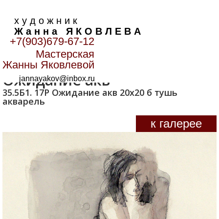
х у д о ж н и к
Ж а н н а Я К О В Л Е В А
+7(903)679-67-12
Мастерская
Главная
>
Графика
>
Ожидание акв
Жанны Яковлевой
Ожидание акв
jannayakov@inbox.ru
35.5Б1. 17Р Ожидание акв 20х20 б тушь
акварель
к галерее