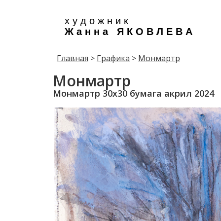
х у д о ж н и к
Ж а н н а Я К О В Л Е В А
Главная
>
Графика
>
Монмартр
Монмартр
Монмартр 30х30 бумага акрил 2024