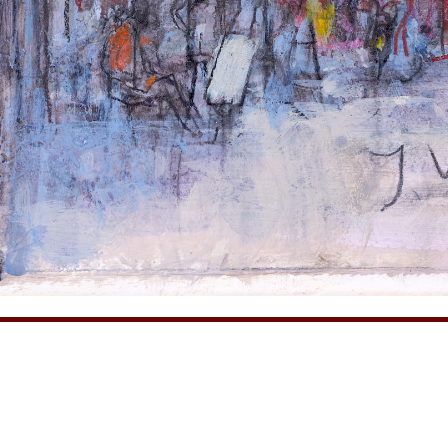
ЕВА
jannayakov@inbox.ru