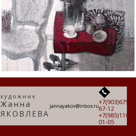
художник
+7(903)679-
Жанна
jannayakov@inbox.ru
67-12
ЯКОВЛЕВА
+7(985)110-
01-05