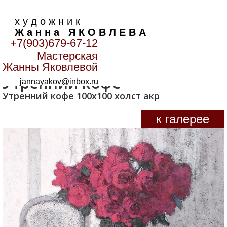
х у д о ж н и к
Ж а н н а Я К О В Л Е В А
+7(903)679-67-12
Мастерская
Главная
>
Цветы
>
Утренний кофе
Жанны Яковлевой
Утренний кофе
jannayakov@inbox.ru
Утренний кофе 100х100 холст акр
к галерее