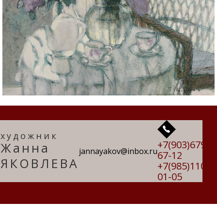
художник
+7(903)679-
Жанна
jannayakov@inbox.ru
67-12
ЯКОВЛЕВА
+7(985)110-
01-05