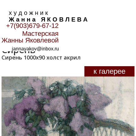
х у д о ж н и к
Ж а н н а Я К О В Л Е В А
+7(903)679-67-12
Мастерская
Главная
>
Цветы
>
Сирень
Жанны Яковлевой
Сирень
jannayakov@inbox.ru
Сирень 1000х90 холст акрил
к галерее