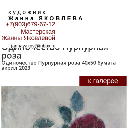
х у д о ж н и к
Ж а н н а Я К О В Л Е В А
+7(903)679-67-12
Мастерская
Главная
>
Цветы
>
Одиночество Пурпурная роза
Жанны Яковлевой
Одиночество Пурпурная
jannayakov@inbox.ru
роза
Одиночество Пурпурная роза 40х50 бумага
акрил 2023
к галерее