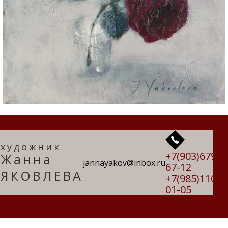
художник
+7(903)679-
Жанна
jannayakov@inbox.ru
67-12
ЯКОВЛЕВА
+7(985)110-
01-05