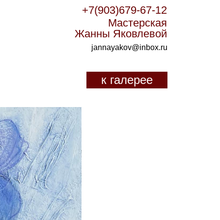
+7(903)679-67-12
Мастерская
Жанны Яковлевой
jannayakov@inbox.ru
к галерее