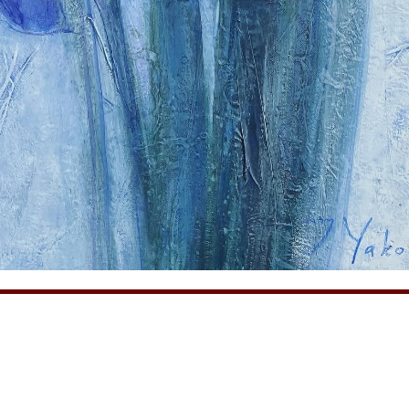
ЕВА
jannayakov@inbox.ru