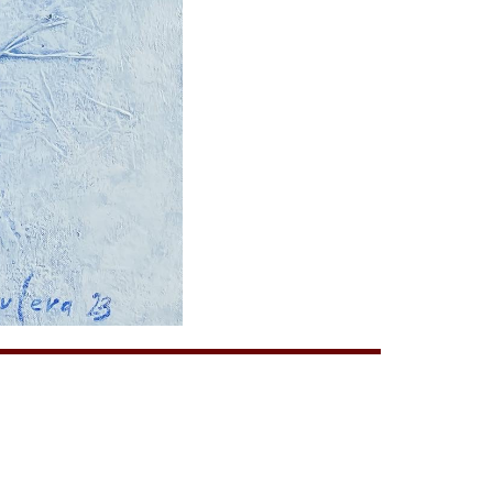
+7(903)679-67-12
+7(985)110-01-05