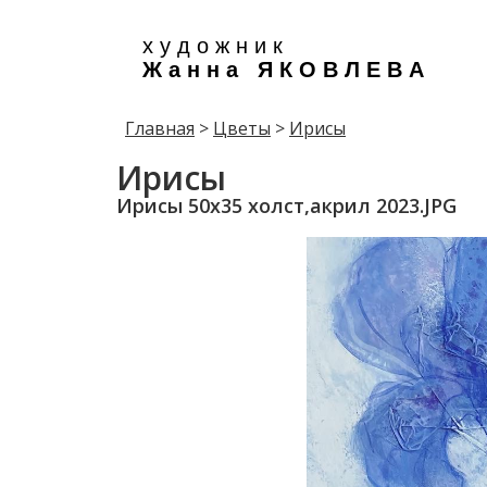
х у д о ж н и к
Ж а н н а Я К О В Л Е В А
Главная
>
Цветы
>
Ирисы
Ирисы
Ирисы 50х35 холст,акрил 2023.JPG