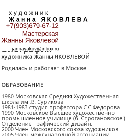
х у д о ж н и к
Ж а н н а Я К О В Л Е В А
+7(903)679-67-12
Мастерская
Главная
>
О художнике
>
Биография
Жанны Яковлевой
Биография
jannayakov@inbox.ru
художника Жанны ЯКОВЛЕВОЙ
Родилась и работает в Москве
ОБРАЗОВАНИЕ
1980 Московская Средняя Художественная
школа им .В. Сурикова
1981-1983 студия профессора С.С.Федорова
1990 Московское Высшее художественно
промышленное училище (б. Строгановское.)
Отделение Графический дизайн.
2000 Член Московского союза художников
2005 Член международной ассоциации