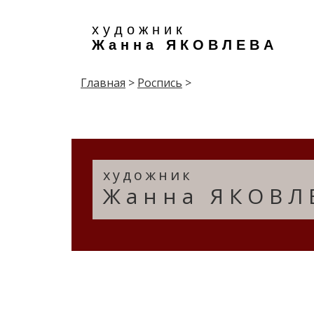
х у д о ж н и к
Ж а н н а Я К О В Л Е В А
Главная
>
Роспись
>
художник
Жанна ЯКОВЛ