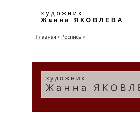
х у д о ж н и к
Ж а н н а Я К О В Л Е В А
Главная
>
Роспись
>
художник
Жанна ЯКОВЛ