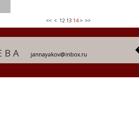
<<
<
12
13
14
>
>>
ЕВА
jannayakov@inbox.ru