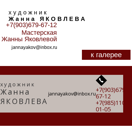
х у д о ж н и к
Ж а н н а Я К О В Л Е В А
+7(903)679-67-12
Мастерская
Главная
>
Образы
>
Жанны Яковлевой
jannayakov@inbox.ru
к галерее
художник
+7(903)679-
Жанна
jannayakov@inbox.ru
67-12
ЯКОВЛЕВА
+7(985)110-
01-05